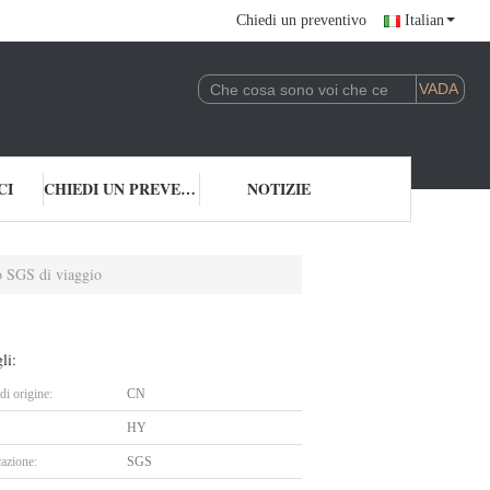
Chiedi un preventivo
Italian
CI
CHIEDI UN PREVENTIVO
NOTIZIE
lo SGS di viaggio
li:
i origine:
CN
HY
cazione:
SGS