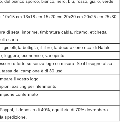
io, del bianco sporco, bianco, nero, blu, rosso, giallo, verde,
m 10x15 cm 13x18 cm 15x20 cm 20x20 cm 20x25 cm 25x30
a di seta, imprime, timbratura calda, ricamo, etichetta
ella carta.
gioielli, la bottiglia, il libro, la decorazione ecc. di Natale.
e, leggero, economico, variopinto
essere offerto se senza logo su misura. Se il bisogno al su
la tassa del campione è di 30 usd
ampare il vostro logo
pioni exsiting per riferimento
ampione confermato
aypal, il deposito di 40%, equilibrio di 70% dovrebbero
la spedizione.