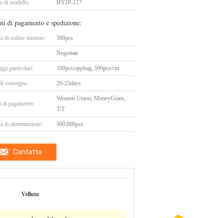
 di modello:
HYJP-117
ni di pagamento e spedizione:
tà di ordine minimo:
500pcs
:
Negotiate
ggi particolari:
100pcs/oppbag, 500pcs/ctn
di consegna:
20-25days
Western Union, MoneyGram,
i di pagamento:
T/T
à di alimentazione:
500,000pcs
Contatto
Velluto