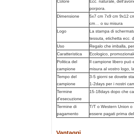
Colore
Ecc. naturale, dell'avor
porpora.
Dimensione
5x7 cm 7x9 cm 9x12 c
cm… o su misura
Logo
La stampa di schermatur
tessuta, etichetta ecc. d
Uso
Regalo che imballa, per i 
Caratteristica
Ecologico, promozional
Politica del
Il campione libero può 
campione
misura al vostro logo, 
Tempo del
3-5 giorni se dovete st
campione
1-2days per i nostri cam
Termine
15-18days dopo che c
d'esecuzione
Termine di
T/T o Western Union o P
pagamento
essere pagati prima del
Vantaggi