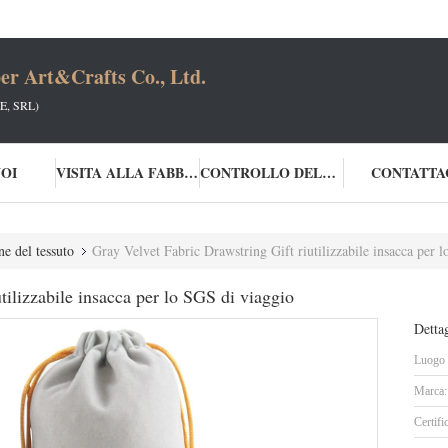
er Art&Crafts Co., Ltd.
, SRL)
NOI
VISITA ALLA FABBRICA
CONTROLLO DELLA QUALITÀ
CONTATTA
ne del tessuto
Gray Velvet Fabric Drawstring Gift riutilizzabile insacca per 
tilizzabile insacca per lo SGS di viaggio
Dettag
Luogo d
Marca:
Certifi