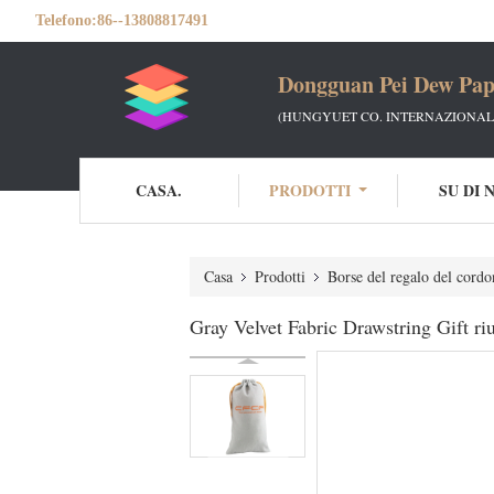
Telefono:
86--13808817491
Dongguan Pei Dew Pap
(HUNGYUET CO. INTERNAZIONALE
CASA.
PRODOTTI
SU DI 
Casa
Prodotti
Borse del regalo del cordo
Gray Velvet Fabric Drawstring Gift riu