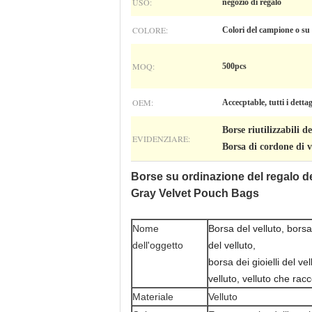
USO:
negozio di regalo
COLORE:
Colori del campione o su
MOQ:
500pcs
OEM:
Accecptable, tutti i dettag
Borse riutilizzabili d
EVIDENZIARE:
Borsa di cordone di 
Borse su ordinazione del regalo d
Gray Velvet Pouch Bags
Nome
Borsa del velluto, borsa
dell'oggetto
del velluto,
borsa dei gioielli del vel
velluto, velluto che rac
Materiale
Velluto