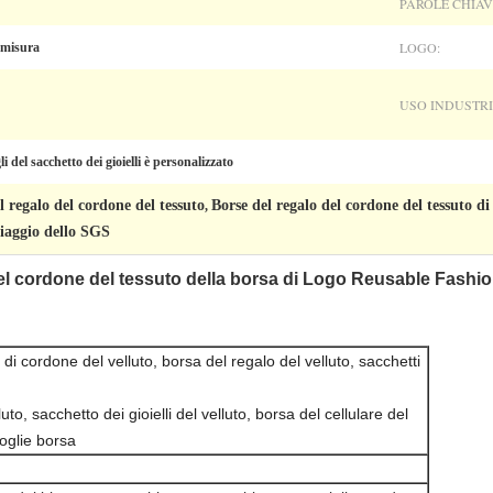
PAROLE CHIAV
LOGO:
 misura
USO INDUSTRI
li del sacchetto dei gioielli è personalizzato
el regalo del cordone del tessuto
Borse del regalo del cordone del tessuto di
,
viaggio dello SGS
el cordone del tessuto della borsa di Logo Reusable Fashio
 di cordone del velluto, borsa del regalo del velluto, sacchetti
luto, sacchetto dei gioielli del velluto, borsa del cellulare del
coglie borsa