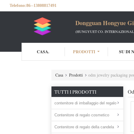
Telefono:
86--13808817491
Dongguan Hongyue Gif
(HUNGYUET CO. INTERNAZIONALE
CASA.
PRODOTTI
SU DI 
Casa
Prodotti
odm jewelry packaging po
Od
TUTTI I PRODOTTI
contenitore di imballaggio del regalo
Contenitore di regalo cosmetico
Contenitore di regalo della candela