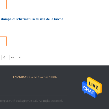
n stampa di schermatura di seta delle tasche
6
>>
>|
Telefono:
86-0769-23289086
ngyue Gift Packaging Co.,Ltd. All Rights Reserved.