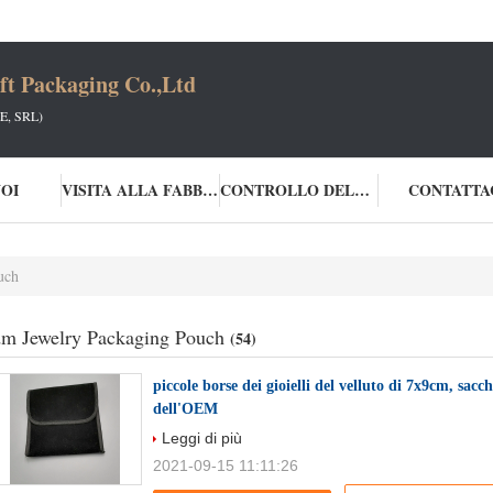
t Packaging Co.,Ltd
, SRL)
NOI
VISITA ALLA FABBRICA
CONTROLLO DELLA QUALITÀ
CONTATTA
uch
m Jewelry Packaging Pouch
(54)
piccole borse dei gioielli del velluto di 7x9cm, sacc
dell'OEM
Leggi di più
2021-09-15 11:11:26