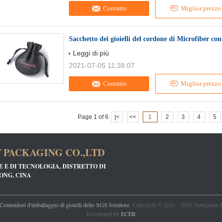
Contatto
Miglior prezzo
Sacchetto dei gioielli del cordone di Microfiber co
Leggi di più
2021-07-05 11:38:07
Contatto
Miglior prezzo
Page 1 of 6
|<
<<
1
2
3
4
5
PACKAGING CO.,LTD
CE E DI TECNOLOGIA, DISTRETTO DI
ONG, CINA
Contenitori d'imballaggio di gioielli dello SGS fornitore.
Copyright © 2021 - 2026 Dongguan Ho
Developed by
ECER