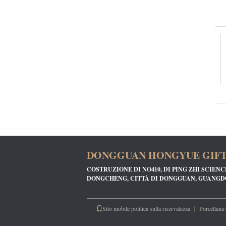
DONGGUAN HONGYUE GIFT 
COSTRUZIONE DI NO410, DI PING ZHI SCIEN
DONGCHENG, CITTÀ DI DONGGUAN, GUANGD
Sito mobile
politica sulla riservatezza
｜
Porcellana 