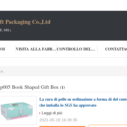
t Packaging Co.,Ltd
, SRL)
NOI
VISITA ALLA FABBRICA
CONTROLLO DELLA QUALITÀ
CONTATTA
ox
p005 Book Shaped Gift Box
(1)
La cura di pelle su ordinazione a forma di del conte
che imballa lo SGS ha approvato
Leggi di più
2021-05-18 16:38:35