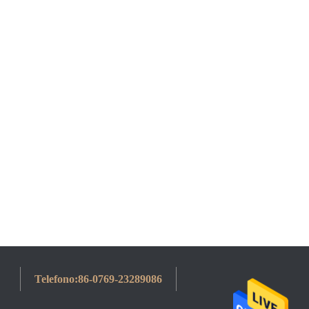
Telefono:
86-0769-23289086