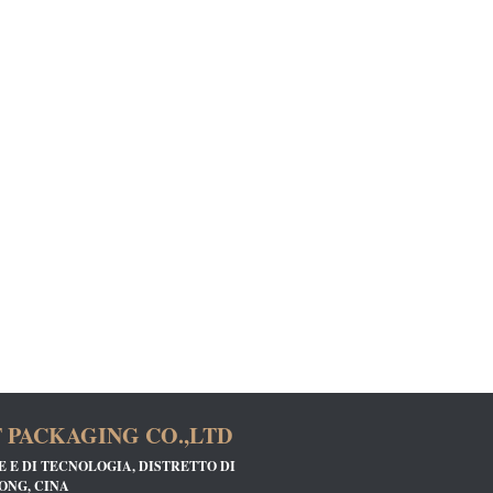
PACKAGING CO.,LTD
CE E DI TECNOLOGIA, DISTRETTO DI
ONG, CINA