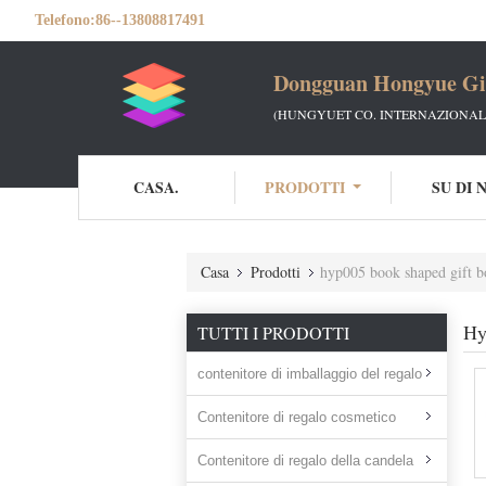
Telefono:
86--13808817491
Dongguan Hongyue Gif
(HUNGYUET CO. INTERNAZIONALE
CASA.
PRODOTTI
SU DI 
Casa
Prodotti
hyp005 book shaped gift b
Hy
TUTTI I PRODOTTI
contenitore di imballaggio del regalo
Contenitore di regalo cosmetico
Contenitore di regalo della candela