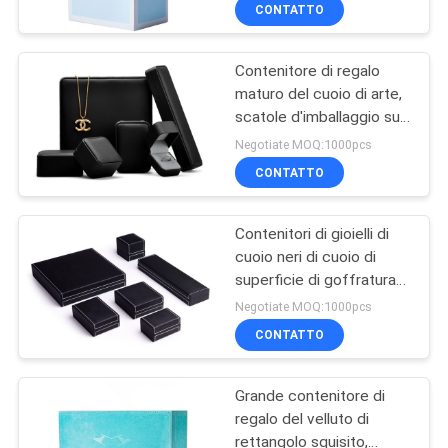
CONTATTO
CONTROLLO
Contenitore di regalo
DELLA
maturo del cuoio di arte,
QUALITÀ
scatole d'imballaggio su
ordinazione per gioielli
Negotiate MOQ:1000pcs
CONTATTACI
CONTATTO
Contenitori di gioielli di
NOTIZIE
cuoio neri di cuoio di
superficie di goffratura
CHIEDI
del contenitore di regalo
Negotiate MOQ:1000pcs
per le donne
UN
CONTATTO
PREVENTIVO
Grande contenitore di
regalo del velluto di
MAPPA
rettangolo squisito,