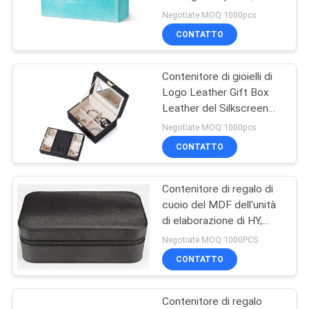
contenitore di gioielli di
DEL
Negotiate MOQ:1000pcs
Blue Velvet
CONTATTO
SITO
Contenitore di gioielli di
POLITICA
Logo Leather Gift Box
SULLA
Leather del Silkscreen
con la serratura
PRIVACY
Negotiate MOQ:1000pcs
CONTATTO
Contenitore di regalo di
cuoio del MDF dell'unità
di elaborazione di HY,
cassa di cuoio portatile
Negotiate MOQ:1000PCS
dei gioielli dello SGS
CONTATTO
Contenitore di regalo