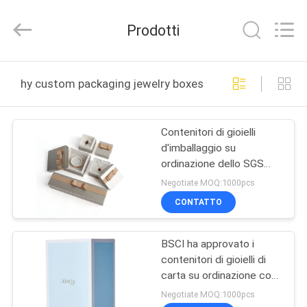
Dongguan
Hongyue
Gift
Prodotti
Packaging
Co.,Ltd.
All
Rights
Reserved.
CASA.
Developed
hy custom packaging jewelry boxes produzione online
by
ECER
PRODOTTI
Contenitori di gioielli
d'imballaggio su
SU
ordinazione dello SGS
DI
per il braccialetto del
Negotiate MOQ:1000pcs
braccialetto
NOI
CONTATTO
dell'orecchino
BSCI ha approvato i
VISITA
contenitori di gioielli di
ALLA
carta su ordinazione con
stampa a colori di CMYK
FABBRICA
Negotiate MOQ:1000pcs