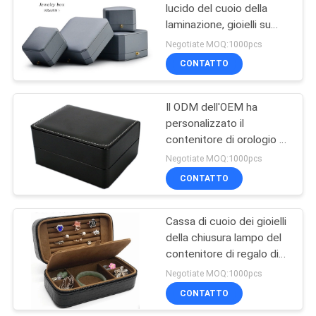
lucido del cuoio della
laminazione, gioielli su
ordinazione che
Negotiate MOQ:1000pcs
imballano con il logo
CONTATTO
Il ODM dell'OEM ha
personalizzato il
contenitore di orologio di
cuoio nessuna
Negotiate MOQ:1000pcs
deformazione per il
CONTATTO
regalo di festival
Cassa di cuoio dei gioielli
della chiusura lampo del
contenitore di regalo di
arte perfetta con il logo
Negotiate MOQ:1000pcs
della matrice per
CONTATTO
serigrafia