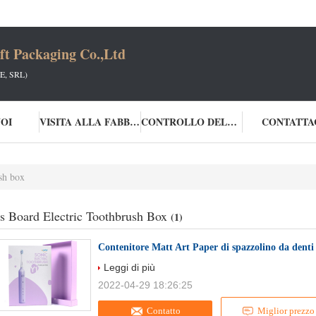
t Packaging Co.,Ltd
, SRL)
NOI
VISITA ALLA FABBRICA
CONTROLLO DELLA QUALITÀ
CONTATTA
ush box
s Board Electric Toothbrush Box
(1)
Contenitore Matt Art Paper di spazzolino da denti
Leggi di più
2022-04-29 18:26:25
Contatto
Miglior prezzo