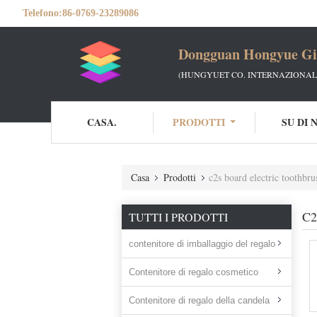
Telefono:
86-0769-23289086
Dongguan Hongyue Gif
(HUNGYUET CO. INTERNAZIONALE
CASA.
PRODOTTI
SU DI 
Casa
Prodotti
c2s board electric toothbr
C2
TUTTI I PRODOTTI
contenitore di imballaggio del regalo
Contenitore di regalo cosmetico
Contenitore di regalo della candela