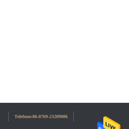
Telefono:
86-0769-23289086