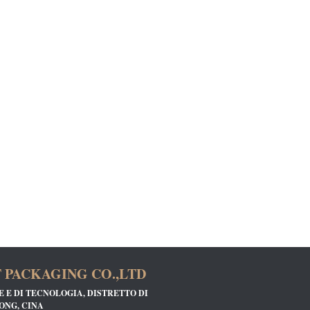
PACKAGING CO.,LTD
CE E DI TECNOLOGIA, DISTRETTO DI
ONG, CINA