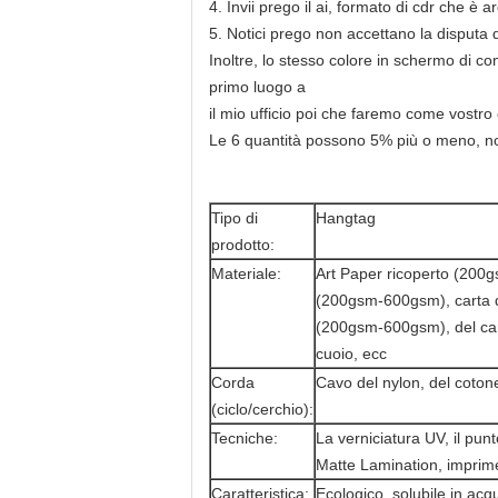
4. Invii prego il ai, formato di cdr che è 
5. Notici prego non accettano la disputa 
Inoltre, lo stesso colore in schermo di c
primo luogo a
il mio ufficio poi che faremo come vostro
Le 6 quantità possono 5% più o meno, non
Tipo di
Hangtag
prodotto:
Materiale:
Art Paper ricoperto (200
(200gsm-600gsm), carta 
(200gsm-600gsm), del ca
cuoio, ecc
Corda
Cavo del nylon, del cotone
(ciclo/cerchio):
Tecniche:
La verniciatura UV, il pun
Matte Lamination, imprime
Caratteristica:
Ecologico, solubile in acq