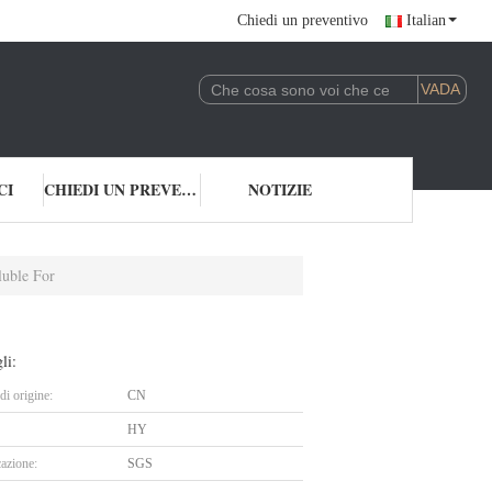
Chiedi un preventivo
Italian
CI
CHIEDI UN PREVENTIVO
NOTIZIE
luble For
li:
i origine:
CN
HY
cazione:
SGS