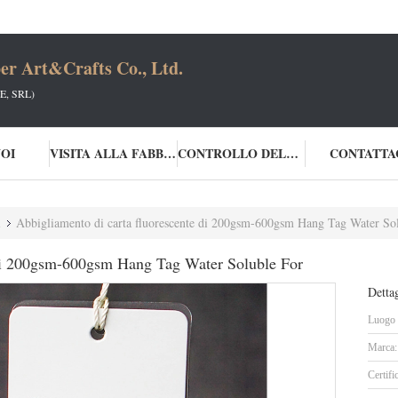
er Art&Crafts Co., Ltd.
, SRL)
NOI
VISITA ALLA FABBRICA
CONTROLLO DELLA QUALITÀ
CONTATTA
Abbigliamento di carta fluorescente di 200gsm-600gsm Hang Tag Water So
 di 200gsm-600gsm Hang Tag Water Soluble For
Dettag
Luogo d
Marca:
Certifi