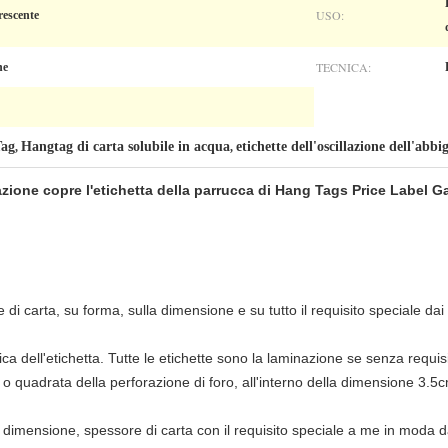
USO:
rescente
TECNICA:
ne
Tag
Hangtag di carta solubile in acqua
etichette dell'oscillazione dell'ab
,
,
zione copre l'etichetta della parrucca di Hang Tags Price Label 
di carta, su forma, sulla dimensione e su tutto il requisito speciale dai c
ica dell'etichetta. Tutte le etichette sono la laminazione se senza requis
 o quadrata della perforazione di foro, all'interno della dimensione 3.
, la dimensione, spessore di carta con il requisito speciale a me in moda 