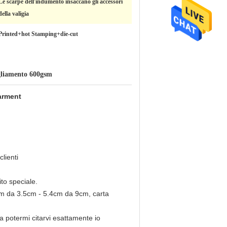
Le scarpe dell'indumento insaccano gli accessori
della valigia
Printed+hot Stamping+die-cut
bigliamento 600gsm
Garment
lienti
ito speciale.
5cm da 3.5cm - 5.4cm da 9cm, carta
da potermi citarvi esattamente io