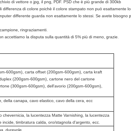
archivio di vettore o jpg, il png, PDF. PSD che è più grande di 300kb
di differenza di colore poichè il colore stampato non può esattamente lo
omputer differente guarda non esattamente lo stessi. Se avete bisogno pr
 campione, ringraziamenti.
 accettiamo la disputa sulla quantità di 5% più di meno, grazie.
gsm-600gsm), carta offset (200gsm-600gsm), carta kraft
duplex (200gsm-600gsm), cartone nero del cartone
rtone (300gsm-600gsm), dell'avorio (200gsm-600gsm),
, della canapa, cavo elastico, cavo della cera, ecc
to chevernicia, la lucentezza Matte Varnishing, la lucentezza
 incide, timbratura calda, oro/stagnola d'argento, ecc.
ua, durevole