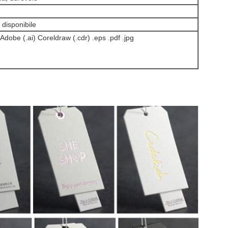
è disponibile
i Adobe (.ai) Coreldraw (.cdr) .eps .pdf .jpg