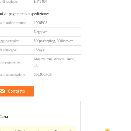
 di modello:
HYT-004
ni di pagamento e spedizione:
tà di ordine minimo:
1000PCS
:
Negotiate
ggi particolari:
500pcs/oppbag, 3000pcs/ctn
di consegna:
15days
MoneyGram, Western Union,
i di pagamento:
T/T
à di alimentazione:
500,000PCS
Contatto
Carta