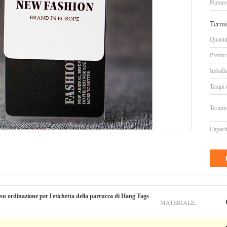
Numero
Termi
Quanti
Prezzo
Imballa
Tempi 
Termin
Capacit
u ordinazione per l'etichetta della parrucca di Hang Tags
MATERIALE: