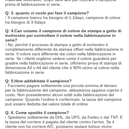
prima di fabbricazione in serie.
Q: 3. quanto ci vuole per fare il campione?
:
Il campione bianco ha bisogno di 1-2days, campione di colore
ha bisogno di 3-5days
Q: 4.Can usiamo il campione di colore da stampa a getto di
inchiostro per controllare il colore nella fabbricazione in
serie?
:
No, perché il processo di stampa a getto di inchiostro è
completamente differente da stampa offset nella fabbricazione in
serie. Il colore sarà differente dai colori nella fabbricazione in
serie. Se i clienti vogliono vedere come il colore guarderà per
gradire nella fabbricazione in serie, offriremo prova di stampa di
dimensione A3 o A4 del cliente che è 90% vicino al colore nella
fabbricazione in serie.
Q: 5.How addebitate il campione?
:
Facciamo pagare solitamente una piccola somma di denaro
per la fabbricazione del campione, abbastanza appena coprire il
costo. Non possederemo alcuni soldi sulla fabbricazione del
campione. Quando l'ordine è confermato, la tassa del campione
può essere dedotta dal valore totale di ordine.
Q: 6. Come spedite il campione?
:
Spediamo solitamente da DHL, da UPS, da Fedex o dal TNT. E
la tassa del corriere è pagata dal cliente contro l'arrivo. Se il
cliente non ha corriere A/C, possiamo aiutare lui/suo vicino