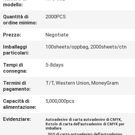
modello:
CONTROLLO
Quantità di
2000PCS
ordine minimo:
DELLA
QUALITÀ
Prezzo:
Negotiate
Imballaggi
100sheets/oppbag, 2000sheets/ctn
CONTATTACI
particolari:
Tempi di
5-8days
consegna:
NOTIZIE
Termini di
T/T, Western Union, MoneyGram
pagamento:
CHIEDI
Capacità di
5,000,000pcs
UN
alimentazione:
PREVENTIVO
Evidenziare:
,
Autoadesivo di carta autoadesivo di CMYK
Rotolo di carta dell'autoadesivo di CMYK per
imballare
MAPPA
,
SGS di carta autoadesivo dell'autoadesivo