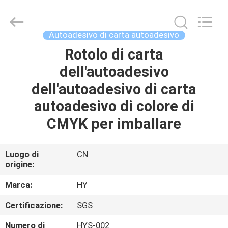
autoadesivo
di
CMYK
supplier.
Copyright
Autoadesivo di carta autoadesivo
©
2021
-
Rotolo di carta
CASA.
2025
Dongguan
dell'autoadesivo
Pei
Dew
Paper
PRODOTTI
dell'autoadesivo di carta
Art&Crafts
Co.,
Ltd..
autoadesivo di colore di
All
Rights
SU
CMYK per imballare
Reserved.
Developed
DI
by
ECER
NOI
Luogo di
CN
origine:
VISITA
Marca:
HY
ALLA
Certificazione:
SGS
FABBRICA
Numero di
HYS-002