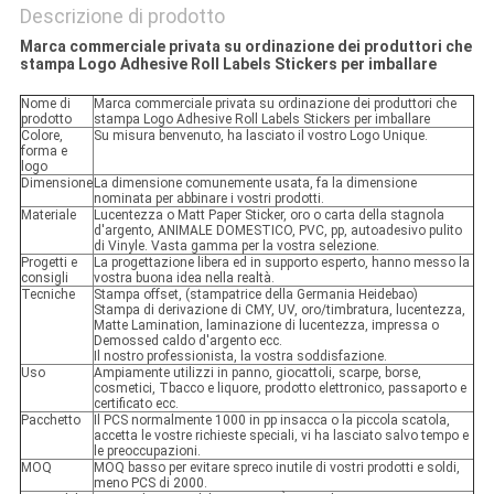
Descrizione di prodotto
Marca commerciale privata su ordinazione dei produttori che
stampa Logo Adhesive Roll Labels Stickers per imballare
Nome di
Marca commerciale privata su ordinazione dei produttori che
prodotto
stampa Logo Adhesive Roll Labels Stickers per imballare
Colore,
Su misura benvenuto, ha lasciato il vostro Logo Unique.
forma e
logo
Dimensione
La dimensione comunemente usata, fa la dimensione
nominata per abbinare i vostri prodotti.
Materiale
Lucentezza o Matt Paper Sticker, oro o carta della stagnola
d'argento, ANIMALE DOMESTICO, PVC, pp, autoadesivo pulito
di Vinyle. Vasta gamma per la vostra selezione.
Progetti e
La progettazione libera ed in supporto esperto, hanno messo la
consigli
vostra buona idea nella realtà.
Tecniche
Stampa offset, (stampatrice della Germania Heidebao)
Stampa di derivazione di CMY, UV, oro/timbratura, lucentezza,
Matte Lamination, laminazione di lucentezza, impressa o
Demossed caldo d'argento ecc.
Il nostro professionista, la vostra soddisfazione.
Uso
Ampiamente utilizzi in panno, giocattoli, scarpe, borse,
cosmetici, Tbacco e liquore, prodotto elettronico, passaporto e
certificato ecc.
Pacchetto
Il PCS normalmente 1000 in pp insacca o la piccola scatola,
accetta le vostre richieste speciali, vi ha lasciato salvo tempo e
le preoccupazioni.
MOQ
MOQ basso per evitare spreco inutile di vostri prodotti e soldi,
meno PCS di 2000.