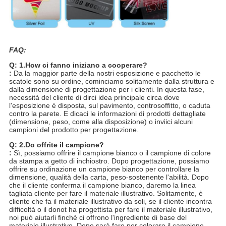
FAQ:
Q: 1.How ci fanno iniziano a cooperare?
:
Da la maggior parte della nostri esposizione e pacchetto le
scatole sono su ordine, cominciamo solitamente dalla struttura e
dalla dimensione di progettazione per i clienti. In questa fase,
necessità del cliente di dirci idea principale circa dove
l'esposizione è disposta, sul pavimento, controsoffitto, o caduta
contro la parete. E dicaci le informazioni di prodotti dettagliate
(dimensione, peso, come alla disposizione) o inviici alcuni
campioni del prodotto per progettazione.
Q: 2.Do offrite il campione?
:
Sì, possiamo offrire il campione bianco o il campione di colore
da stampa a getto di inchiostro. Dopo progettazione, possiamo
offrire su ordinazione un campione bianco per controllare la
dimensione, qualità della carta, peso-sostenente l'abilità. Dopo
che il cliente conferma il campione bianco, daremo la linea
tagliata cliente per fare il materiale illustrativo. Solitamente, è
cliente che fa il materiale illustrativo da soli, se il cliente incontra
difficoltà o il donot ha progettista per fare il materiale illustrativo,
noi può aiutarli finchè ci offrono l'ingrediente di base del
materiale illustrativo. Dopo sarà fare per colorare il campione