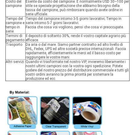
Costo del
Esente da costo del campione. È normalmente USD 30~100 per
campione
stile se speciale progettazione che abbiamo bisogno della
tassa del campione, può rimborsare quando avete ordine in
serie ufficiale.
Tempo del
Tempo del campione intorno 3-5 giorni lavorativi; Tempo in
campione e
serie intorno 5-7 giorni lavorativi.
tempo in
Faccia che cosa voi vogliono, pensi che cosa vi preoccupate.
serie
Termini di
Il deposito di soltanto 30%, rende il vostro capitale agrario più
pagamento
efficace.
Trasporto
Da aria o dal mare. Siamo partner contratto ad alto livello di
DHL, Fedex, UPS ed altre società precise internazionali. Faccia
rapidamente, efficientemente le merci ed il basso costo per
raggiungere le vostre mani.
Altri servizi
Quando vi trasformate nel nostro VIP, invieremo liberamente i
nostri ultimi campioni con la vostra ogni spedizione. Potete
godere del nostro prezzo del distributore commerciale e tutti gli
vostri ordini avranno la prima priorità per sistemare la
produzione ed ecc.