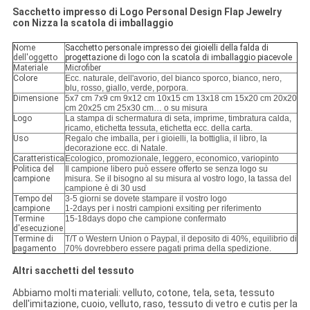
Sacchetto impresso di Logo Personal Design Flap Jewelry
con Nizza la scatola di imballaggio
Nome
Sacchetto personale impresso dei gioielli della falda di
dell'oggetto
progettazione di logo con la scatola di imballaggio piacevole
Materiale
Microfiber
Colore
Ecc. naturale, dell'avorio, del bianco sporco, bianco, nero,
blu, rosso, giallo, verde, porpora.
Dimensione
5x7 cm 7x9 cm 9x12 cm 10x15 cm 13x18 cm 15x20 cm 20x20
cm 20x25 cm 25x30 cm… o su misura
Logo
La stampa di schermatura di seta, imprime, timbratura calda,
ricamo, etichetta tessuta, etichetta ecc. della carta.
Uso
Regalo che imballa, per i gioielli, la bottiglia, il libro, la
decorazione ecc. di Natale.
Caratteristica
Ecologico, promozionale, leggero, economico, variopinto
Politica del
Il campione libero può essere offerto se senza logo su
campione
misura. Se il bisogno al su misura al vostro logo, la tassa del
campione è di 30 usd
Tempo del
3-5 giorni se dovete stampare il vostro logo
campione
1-2days per i nostri campioni exsiting per riferimento
Termine
15-18days dopo che campione confermato
d'esecuzione
Termine di
T/T o Western Union o Paypal, il deposito di 40%, equilibrio di
pagamento
70% dovrebbero essere pagati prima della spedizione.
Altri sacchetti del tessuto
Abbiamo molti materiali: velluto, cotone, tela, seta, tessuto
dell'imitazione, cuoio, velluto, raso, tessuto di vetro e cutis per la