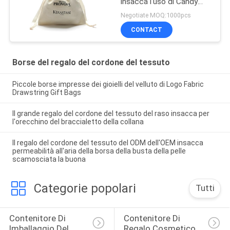
insacca l'uso di Candy
che sventa timbrando la
Negotiate MOQ:1000pcs
superficie
CONTACT
Borse del regalo del cordone del tessuto
Piccole borse impresse dei gioielli del velluto di Logo Fabric
Drawstring Gift Bags
Il grande regalo del cordone del tessuto del raso insacca per
l'orecchino del braccialetto della collana
Il regalo del cordone del tessuto del ODM dell'OEM insacca
permeabilità all'aria della borsa della busta della pelle
scamosciata la buona
Categorie popolari
Tutti
Contenitore Di 
Contenitore Di 
Imballaggio Del 
Regalo Cosmetico