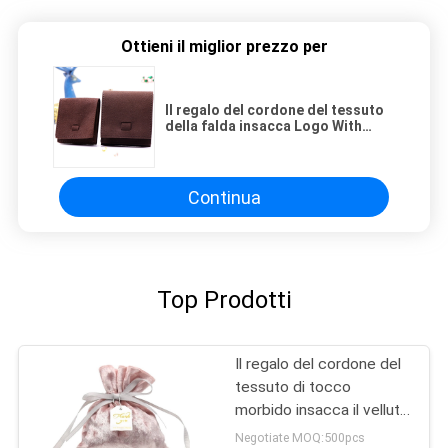
Ottieni il miglior prezzo per
Il regalo del cordone del tessuto
della falda insacca Logo With
Microfiber Material impresso
Continua
Top Prodotti
Il regalo del cordone del
tessuto di tocco
morbido insacca il velluto
di alta qualità materiale
Negotiate MOQ:500pcs