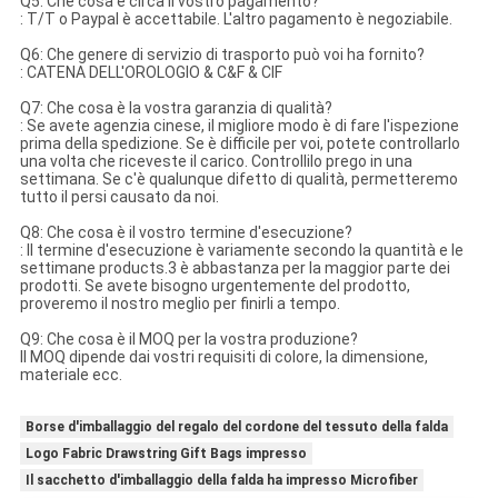
Q5: Che cosa è circa il vostro pagamento?
: T/T o Paypal è accettabile. L'altro pagamento è negoziabile.
Q6: Che genere di servizio di trasporto può voi ha fornito?
: CATENA DELL'OROLOGIO & C&F & CIF
Q7: Che cosa è la vostra garanzia di qualità?
: Se avete agenzia cinese, il migliore modo è di fare l'ispezione
prima della spedizione. Se è difficile per voi, potete controllarlo
una volta che riceveste il carico. Controllilo prego in una
settimana. Se c'è qualunque difetto di qualità, permetteremo
tutto il persi causato da noi.
Q8: Che cosa è il vostro termine d'esecuzione?
: Il termine d'esecuzione è variamente secondo la quantità e le
settimane products.3 è abbastanza per la maggior parte dei
prodotti. Se avete bisogno urgentemente del prodotto,
proveremo il nostro meglio per finirli a tempo.
Q9: Che cosa è il MOQ per la vostra produzione?
Il MOQ dipende dai vostri requisiti di colore, la dimensione,
materiale ecc.
Borse d'imballaggio del regalo del cordone del tessuto della falda
Logo Fabric Drawstring Gift Bags impresso
Il sacchetto d'imballaggio della falda ha impresso Microfiber