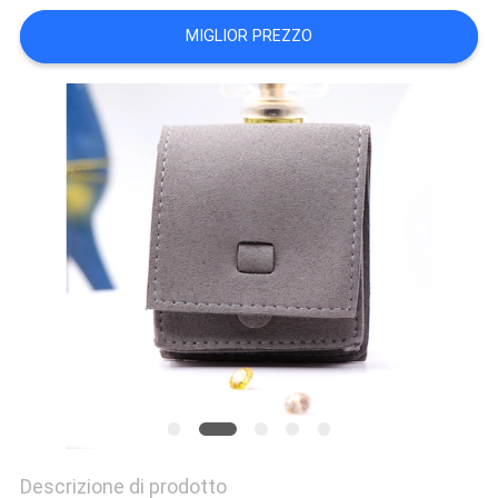
DEL
MIGLIOR PREZZO
SITO
POLITICA
SULLA
PRIVACY
Descrizione di prodotto