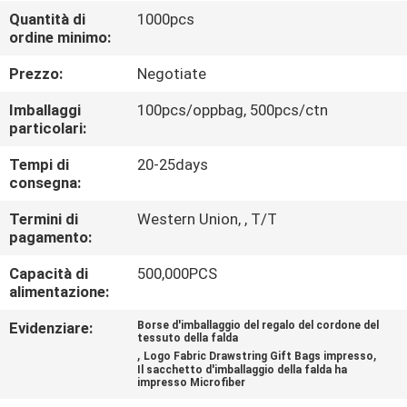
Quantità di
1000pcs
ordine minimo:
CONTROLLO
DELLA
Prezzo:
Negotiate
QUALITÀ
Imballaggi
100pcs/oppbag, 500pcs/ctn
particolari:
CONTATTACI
Tempi di
20-25days
consegna:
NOTIZIE
Termini di
Western Union, , T/T
pagamento:
Capacità di
500,000PCS
CHIEDI
alimentazione:
UN
Evidenziare:
Borse d'imballaggio del regalo del cordone del
PREVENTIVO
tessuto della falda
,
,
Logo Fabric Drawstring Gift Bags impresso
Il sacchetto d'imballaggio della falda ha
impresso Microfiber
MAPPA