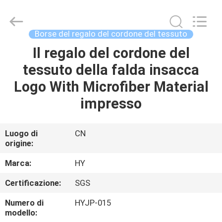
del
cordone
che
sventa
timbrando
Borse del regalo del cordone del tessuto
superficie
supplier.
Copyright
Il regalo del cordone del
CASA.
©
2021
tessuto della falda insacca
-
2025
Dongguan
PRODOTTI
Logo With Microfiber Material
Pei
Dew
Paper
impresso
Art&Crafts
Co.,
SU
Ltd..
All
DI
Rights
Luogo di
CN
Reserved.
origine:
Developed
NOI
by
ECER
Marca:
HY
VISITA
Certificazione:
SGS
ALLA
Numero di
HYJP-015
FABBRICA
modello: