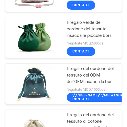
con l'etichetta di saluto
CONTACT
Il regalo verde del
cordone del tessuto
insacca le piccole borse
rotonde dei gioielli del
Negotiate MOQ:500pcs
velluto
CONTACT
Il regalo del cordone del
tessuto del ODM
dell'OEM insacca la borsa
di cordone di seta di
Negotiate MOQ:1000pcs
100%
\",\"USERNAME\":\"MS.WANG\"}")
CONTACT
Il regalo del cordone del
tessuto di cotone