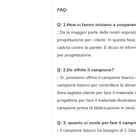
FAQ:
Q: 1.How ci fanno iniziano a cooperar
:
Da la maggior parte della nostri esposiz
progettazione per i clienti. In questa fase
caduta contro la parete. E dicaci le infor
per progettazione.
Q: 2.Do offrite il campione?
:
Sì, possiamo offrire il campione bianco
campione bianco per controllare la dimens
linea tagliata cliente per fare il materiale i
progettista per fare il materiale illustrati
campione prima di fabbricazione in serie.
Q: 3. quanto ci vuole per fare il camp
:
Il campione bianco ha bisogno di 1-2da