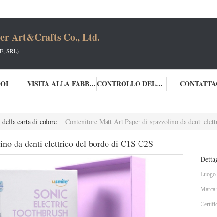
er Art&Crafts Co., Ltd.
, SRL)
NOI
VISITA ALLA FABBRICA
CONTROLLO DELLA QUALITÀ
CONTATTA
della carta di colore
Contenitore Matt Art Paper di spazzolino da denti elet
ino da denti elettrico del bordo di C1S C2S
Dettag
Luogo d
Marca:
Certifi