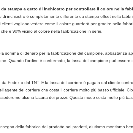
da stampa a getto di inchiostro per controllare il colore nella fab
di inchiostro è completamente differente da stampa offset nella fabbrica
 i clienti vogliono vedere come il colore guarderà per gradire nella fabbr
che è 90% vicino al colore nella fabbricazione in serie.
la somma di denaro per la fabbricazione del campione, abbastanza ap
ione. Quando l'ordine è confermato, la tassa del campione può essere de
Fedex o dal TNT. E la tassa del corriere è pagata dal cliente contro l'
ll'agente del corriere che costa il corriere molto più basso ufficiale. Cio
ossederemo alcuna lacuna dei prezzi. Questo modo costa molto più bass
?
nsegna della fabbrica del prodotto noi prodotti, aiutiamo montiamo bene 