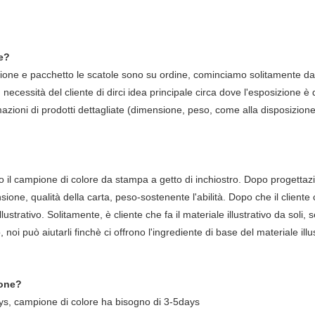
e?
ione e pacchetto le scatole sono su ordine, cominciamo solitamente dall
, necessità del cliente di dirci idea principale circa dove l'esposizione è
mazioni di prodotti dettagliate (dimensione, peso, come alla disposizione)
 o il campione di colore da stampa a getto di inchiostro. Dopo progettaz
ione, qualità della carta, peso-sostenente l'abilità. Dopo che il clien
llustrativo. Solitamente, è cliente che fa il materiale illustrativo da soli, s
vo, noi può aiutarli finchè ci offrono l'ingrediente di base del materiale ill
ione?
ys, campione di colore ha bisogno di 3-5days