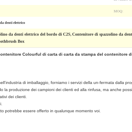
MOQ:
da denti elettrico
lino da denti elettrico del bordo di C2S
Contenitore di spazzolino da dent
,
oothbrush Box
ontenitore Colourful di carta di carta da stampa del contenitore di
'industria di imballaggio, forniamo i servizi della un-fermata dalla pro
 la produzione dei campioni dei clienti ed alla rinfusa, ma anche possi
ivi dei clienti.
i.
sfatto potrebbe essere offerto in qualunque momento voi.