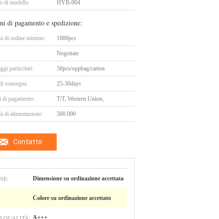
 di modello:
HYB-004
ni di pagamento e spedizione:
tà di ordine minimo:
1000pcs
:
Negotiate
ggi particolari:
50pcs/oppbag/carton
di consegna:
25-30days
i di pagamento:
T/T, Western Union,
à di alimentazione:
500.000
Contatto
NE:
Dimensione su ordinazione accettata
Colore su ordinazione accettato
I QUALITÀ:
A+++