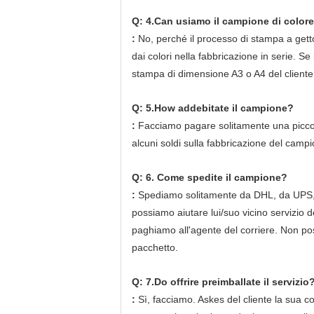
Q: 4.Can usiamo il campione di colore 
:
No, perché il processo di stampa a getto 
dai colori nella fabbricazione in serie. Se
stampa di dimensione A3 o A4 del cliente 
Q: 5.How addebitate il campione?
:
Facciamo pagare solitamente una picco
alcuni soldi sulla fabbricazione del camp
Q: 6. Come spedite il campione?
:
Spediamo solitamente da DHL, da UPS, da 
possiamo aiutare lui/suo vicino servizio de
paghiamo all'agente del corriere. Non p
pacchetto.
Q: 7.Do offrire preimballate il servizio
:
Sì, facciamo. Askes del cliente la sua co