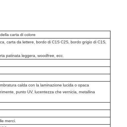
della carta di colore
aca, carta da lettere, bordo di C1S C2S, bordo grigio di C1S,
arta patinata leggera, woodfree, ecc.
imbratura calda con la laminazione lucida o opaca
primente, punto UV, lucentezza che vernicia, metallina
lle merci.