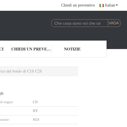
Chiedi un preventivo
Italian
CI
CHIEDI UN PREVENTIVO
NOTIZIE
trico del bordo di C1S C2S
li:
i origine:
CN
HY
cazione:
SGS