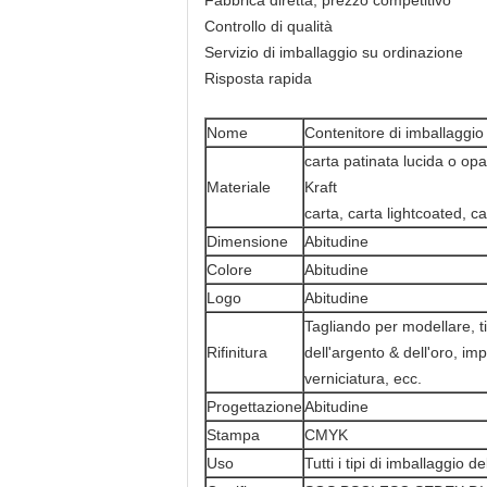
Fabbrica diretta, prezzo competitivo
Controllo di qualità
Servizio di imballaggio su ordinazione
Risposta rapida
Nome
Contenitore di imballaggio 
carta patinata lucida o op
Materiale
Kraft
carta, carta lightcoated, c
Dimensione
Abitudine
Colore
Abitudine
Logo
Abitudine
Tagliando per modellare, t
Rifinitura
dell'argento & dell'oro, im
verniciatura, ecc.
Progettazione
Abitudine
Stampa
CMYK
Uso
Tutti i tipi di imballaggio de