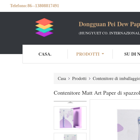
Telefono:
86--13808817491
Dongguan Pei Dew Pap
(HUNGYUET CO. INTERNAZIONALE
CASA.
PRODOTTI
SU DI 
Casa
Prodotti
Contenitore di imballaggio 
Contenitore Matt Art Paper di spazzol